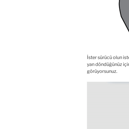
İster sürücü olun is
yan döndüğünüz için
görüyorsunuz.