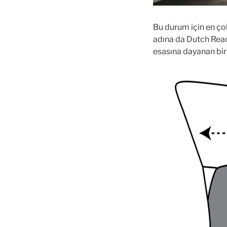
Bu durum için en çok
adına da Dutch Reac
esasına dayanan bi