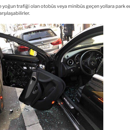
e yoğun trafiği olan otobüs veya minibüs geçen yollara park e
şılaşabilirler.