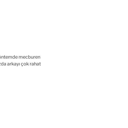
bu yöntemde mecburen
zda arkayı çok rahat