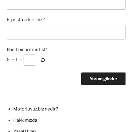
E-posta adresiniz :
*
Basit bir aritmetik!
*
6
−
1
=
Motorluyuz.biz nedir?
Hakkımızda
Yasal Uyarı