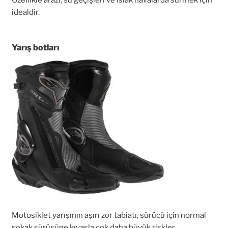
Özellikle arazi, su geçişleri ve ıslak havalarda sürmek için
idealdir.
Yarış botları
Motosiklet yarışının aşırı zor tabiatı, sürücü için normal
sokak sürüşüne kıyasla çok daha büyük riskler