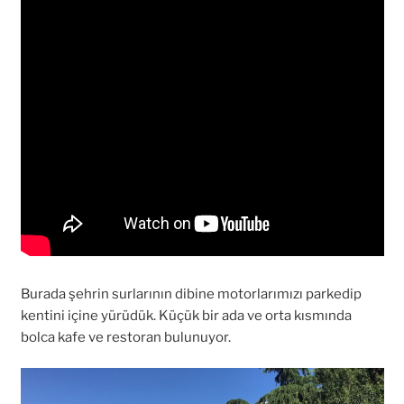
Burada şehrin surlarının dibine motorlarımızı parkedip
kentini içine yürüdük. Küçük bir ada ve orta kısmında
bolca kafe ve restoran bulunuyor.