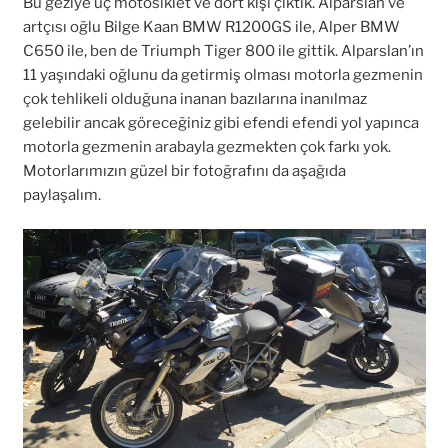
Bu geziye üç motosiklet ve dört kişi çıktık. Alparslan ve
artçısı oğlu Bilge Kaan BMW R1200GS ile, Alper BMW
C650 ile, ben de Triumph Tiger 800 ile gittik. Alparslan’ın
11 yaşındaki oğlunu da getirmiş olması motorla gezmenin
çok tehlikeli olduğuna inanan bazılarına inanılmaz
gelebilir ancak göreceğiniz gibi efendi efendi yol yapınca
motorla gezmenin arabayla gezmekten çok farkı yok.
Motorlarımızın güzel bir fotoğrafını da aşağıda
paylaşalım.