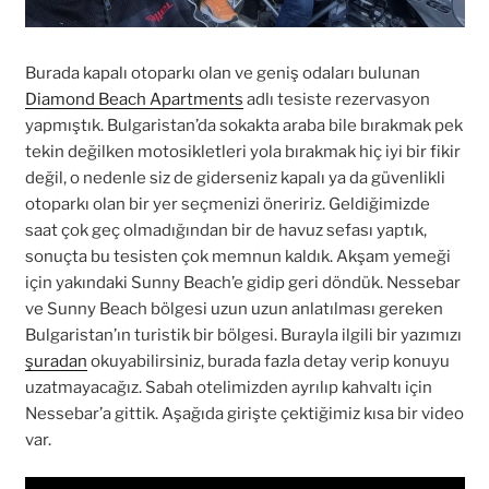
Burada kapalı otoparkı olan ve geniş odaları bulunan
Diamond Beach Apartments
adlı tesiste rezervasyon
yapmıştık. Bulgaristan’da sokakta araba bile bırakmak pek
tekin değilken motosikletleri yola bırakmak hiç iyi bir fikir
değil, o nedenle siz de giderseniz kapalı ya da güvenlikli
otoparkı olan bir yer seçmenizi öneririz. Geldiğimizde
saat çok geç olmadığından bir de havuz sefası yaptık,
sonuçta bu tesisten çok memnun kaldık. Akşam yemeği
için yakındaki Sunny Beach’e gidip geri döndük. Nessebar
ve Sunny Beach bölgesi uzun uzun anlatılması gereken
Bulgaristan’ın turistik bir bölgesi. Burayla ilgili bir yazımızı
şuradan
okuyabilirsiniz, burada fazla detay verip konuyu
uzatmayacağız. Sabah otelimizden ayrılıp kahvaltı için
Nessebar’a gittik. Aşağıda girişte çektiğimiz kısa bir video
var.