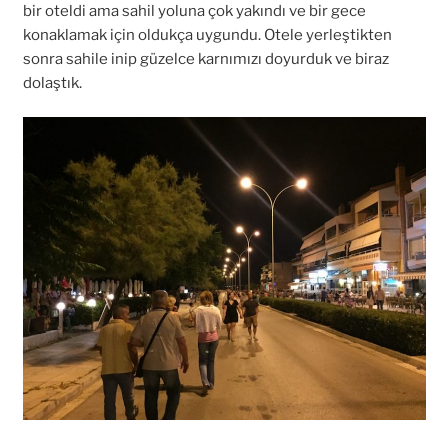
bir oteldi ama sahil yoluna çok yakındı ve bir gece
konaklamak için oldukça uygundu. Otele yerleştikten
sonra sahile inip güzelce karnımızı doyurduk ve biraz
dolaştık.