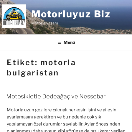
İçeriğe
geç
Motorluyuz Biz
Motorla yaşam
Menü
Etiket:
motorla
bulgaristan
Motosikletle Dedeağaç ve Nessebar
Motorla uzun gezilere çıkmak herkesin işini ve ailesini
ayarlamasını gerektiren ve bu nedenle çok sık
yapılamayan özel durumlar sayılabilir. Aylar öncesinden
planlanması daha uygun gibi görünse de hızlı karar verilen