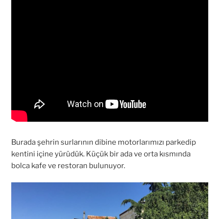
Burada şehrin surlarının dibine motorlarımızı parkedip
kentini içine yürüdük. Küçük bir ada ve orta kısmında
bolca kafe ve restoran bulunuyor.