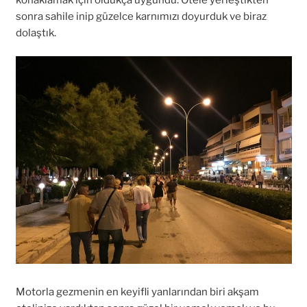
sonra sahile inip güzelce karnımızı doyurduk ve biraz
dolaştık.
Motorla gezmenin en keyifli yanlarından biri akşam