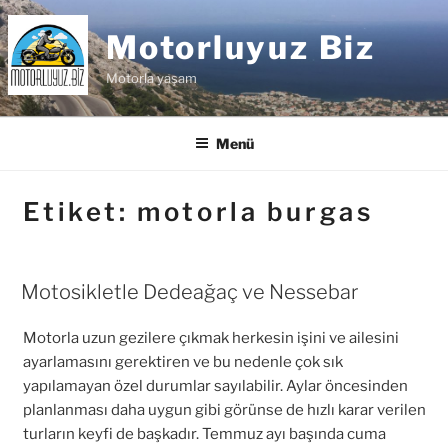
İçeriğe
geç
Motorluyuz Biz
Motorla yaşam
Menü
Etiket:
motorla burgas
Motosikletle Dedeağaç ve Nessebar
Motorla uzun gezilere çıkmak herkesin işini ve ailesini
ayarlamasını gerektiren ve bu nedenle çok sık
yapılamayan özel durumlar sayılabilir. Aylar öncesinden
planlanması daha uygun gibi görünse de hızlı karar verilen
turların keyfi de başkadır. Temmuz ayı başında cuma