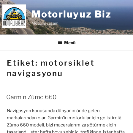
İçeriğe
geç
Motorluyuz Biz
Motorla yaşam
Menü
Etiket:
motorsiklet
navigasyonu
Garmin Zümo 660
Navigasyon konusunda dünyanın önde gelen
markalarından olan Garmin’in motorlular için geliştirdiği
Zümo 660 modeli, bizi maceralarımıza götürmek için
tasarlandı. İster hafta boyu şehir içi trafiğinde, ister hafta