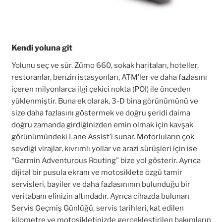
Kendi yoluna git
Yolunu seç ve sür. Zümo 660, sokak haritaları, hoteller,
restoranlar, benzin istasyonları, ATM’ler ve daha fazlasını
içeren milyonlarca ilgi çekici nokta (POI) ile önceden
yüklenmiştir. Buna ek olarak, 3-D bina görünümünü ve
size daha fazlasını göstermek ve doğru şeridi daima
doğru zamanda girdiğinizden emin olmak için kavşak
görünümündeki Lane Assist’i sunar. Motorluların çok
sevdiği virajlar, kıvrımlı yollar ve arazi sürüşleri için ise
“Garmin Adventurous Routing” bize yol gösterir. Ayrıca
dijital bir pusula ekranı ve motosiklete özgü tamir
servisleri, bayiler ve daha fazlasınının bulunduğu bir
veritabanı elinizin altındadır. Ayrıca cihazda bulunan
Servis Geçmiş Günlüğü, servis tarihleri, kat edilen
kilometre ve motosikletinizde gerçekleştirilen bakımların