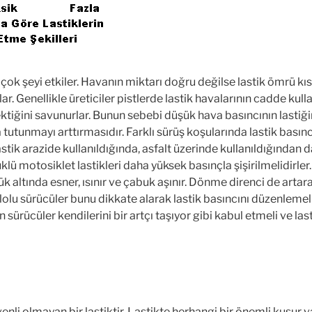
r çok şeyi etkiler. Havanın miktarı doğru değilse lastik ömrü kıs
ar. Genellikle üreticiler pistlerde lastik havalarının cadde kul
tiğini savunurlar. Bunun sebebi düşük hava basıncının lastiği
 tutunmayı arttırmasıdır. Farklı sürüş koşularında lastik basınc
lastik arazide kullanıldığında, asfalt üzerinde kullanıldığından
üklü motosiklet lastikleri daha yüksek basınçla şişirilmelidirle
yük altında esner, ısınır ve çabuk aşınır. Dönme direnci de artara
Kilolu sürücüler bunu dikkate alarak lastik basıncını düzenlemeli
 sürücüler kendilerini bir artçı taşıyor gibi kabul etmeli ve las
üvenli olmayan bir lastiktir. Lastikte herhangi bir önemli kusur