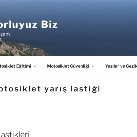
rluyuz Biz
aşam
osiklet Eğitimi
Motosiklet Güvenliği
Yazılar ve Gezil
tosiklet yarış lastiği
astikleri