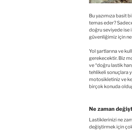
Bu yazımıza basit bi
temas eder? Sadece b
doğru seviyede ise ik
güvenliğimiz için n
Yol şartlarına ve ku
gerekecektir. Biz mot
ve “doğru lastik ha
tehlikeli sonuçlara y
motosikletiniz ve ken
birçok konuda olduğ
Ne zaman değişt
Lastiklerinizi ne za
değiştirmek için çok