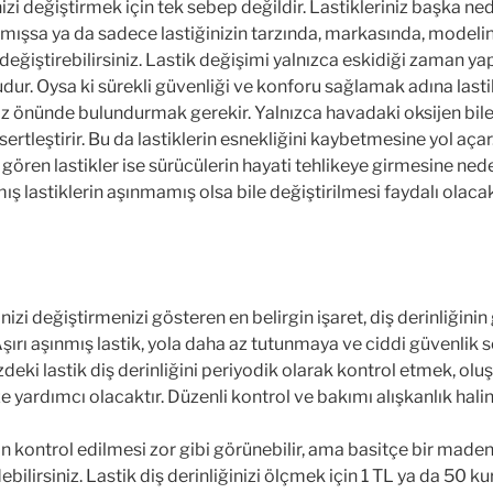
izi değiştirmek için tek sebep değildir. Lastikleriniz başka n
ışsa ya da sadece lastiğinizin tarzında, markasında, model
z değiştirebilirsiniz. Lastik değişimi yalnızca eskidiği zaman yap
dur. Oysa ki sürekli güvenliği ve konforu sağlamak adına lastikl
 önünde bulundurmak gerekir. Yalnızca havadaki oksijen bile
ertleştirir. Bu da lastiklerin esnekliğini kaybetmesine yol açar
gören lastikler ise sürücülerin hayati tehlikeye girmesine nede
mış lastiklerin aşınmamış olsa bile değiştirilmesi faydalı olacak
inizi değiştirmenizi gösteren en belirgin işaret, diş derinliğini
şırı aşınmış lastik, yola daha az tutunmaya ve ciddi güvenlik s
izdeki lastik diş derinliğini periyodik olarak kontrol etmek, ol
e yardımcı olacaktır. Düzenli kontrol ve bakımı alışkanlık halin
nin kontrol edilmesi zor gibi görünebilir, ama basitçe bir maden
ebilirsiniz. Lastik diş derinliğinizi ölçmek için 1 TL ya da 50 