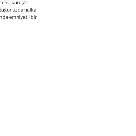
em 50 kuruşta
ttuğunuzda halka
mda emniyetli bir