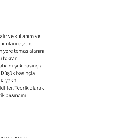
alır ve kullanım ve
lanımlarına göre
n yere temas alanını
ı tekrar
 daha düşük basınçla
r. Düşük basınçla
k, yakıt
dirler. Teorik olarak
tik basıncını
 varsa, sürmek