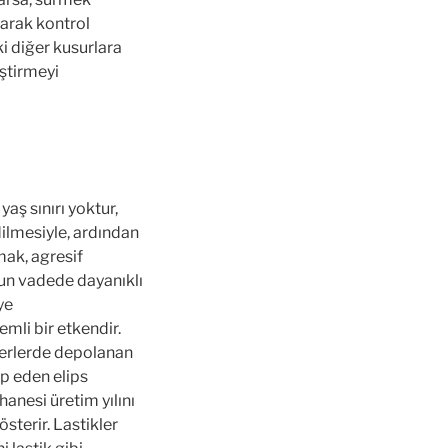
larak kontrol
ki diğer kusurlara
iştirmeyi
yaş sınırı yoktur,
dilmesiyle, ardından
mak, agresif
un vadede dayanıklı
ye
emli bir etkendir.
 yerlerde depolanan
ip eden elips
hanesi üretim yılını
sterir. Lastikler