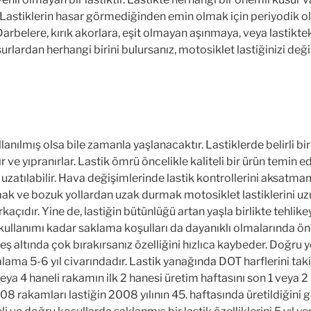
. Lastiklerin hasar görmediğinden emin olmak için periyodik o
arbelere, kırık akorlara, eşit olmayan aşınmaya, veya lastikte
urlardan herhangi birini bulursanız, motosiklet lastiğinizi değ
lanılmış olsa bile zamanla yaşlanacaktır. Lastiklerde belirli bir 
 ve yıpranırlar. Lastik ömrü öncelikle kaliteli bir ürün temin e
 uzatılabilir. Hava değişimlerinde lastik kontrollerini aksatma
k ve bozuk yollardan uzak durmak motosiklet lastiklerini uz
kaçıdır. Yine de, lastiğin bütünlüğü artan yaşla birlikte tehlike
in kullanımı kadar saklama koşulları da dayanıklı olmalarında ön
neş altında çok bırakırsanız özelliğini hızlıca kaybeder. Doğru
alama 5-6 yıl civarındadır. Lastik yanağında DOT harflerini tak
eya 4 haneli rakamın ilk 2 hanesi üretim haftasını son 1 veya 2 
08 rakamları lastiğin 2008 yılının 45. haftasında üretildiğini gö