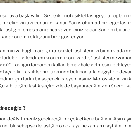
r soruyla başlayalım. Sizce iki motosiklet lastiği yola toplam n
ir elimizin avucunun içi kadar. Yanlış okumadınız, eğer lastik
i lastiğin temas alanı ancak avuç içiniz kadar. Sanırım bu bile 
e kadar önemli olduğunu bize gösteriyor.
llanımınıza bağlı olarak, motosiklet lastiklerinizi bir noktada 
orluları ilgilendiren iki önemli soru vardır, “lastikleri ne zam
ngisi?” Lastiğin tamamen kullanılamaz hale gelmesini bekleye
ol açabilir. Lastiklerinizi üzerinde bulunanlarla değiştirip dev
diniz için farklı bir seçenek isteyebilirsiniz. Motosikletinizin
u gibi doğru lastik seçimizde de başvuracağınız en önemli ka
ireceğiz ?
man değiştirmeniz gerekeceği bir çok etkene bağlıdır. Aşırı aşı
 net bir sebepse de lastiğin o noktaya ne zaman ulaştığını bilm