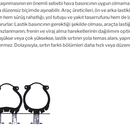
en aşınmasının en önemli sebebi hava basıncının uygun olmama
a düzensiz biçimde aşınabilir. Araç üreticileri, ön ve arka lastik
en hem sürüş rahatlığı, yol tutuşu ve yakıt tasarrufunu hem de l
rlar. Lastik basıncının gerektiği şekilde olması, araçta lastiğ
hızlanmanın, frenin ve viraj alma hareketlerinin dağılımını opt
üşükse veya çok yüksekse, lastik sırtının yola temas alanı, yap
ez. Dolayısıyla, sırtın farklı bölümleri daha hızlı veya düzens