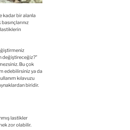
e kadar bir alanla
 basınçlarınız
lastiklerin
değiştirmeniz
an değiştireceğiz?”
mezsiniz. Bu çok
am edebilirsiniz ya da
 kullanım kılavuzu
ynaklardan biridir.
nmış lastikler
ek zor olabilir.