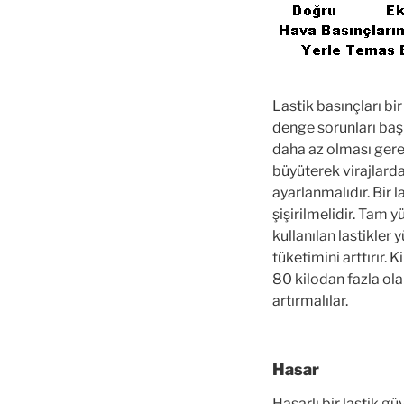
Lastik basınçları bi
denge sorunları başl
daha az olması gerek
büyüterek virajlarda
ayarlanmalıdır. Bir 
şişirilmelidir. Tam y
kullanılan lastikler 
tüketimini arttırır. 
80 kilodan fazla olan
artırmalılar.
Hasar
Hasarlı bir lastik g