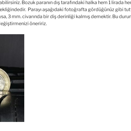
bilirsiniz. Bozuk paranın dış tarafındaki halka hem 1 lirada h
ekliğindedir. Parayı aşağıdaki fotoğrafta gördüğünüz gibi tu
a, 3 mm. civarında bir diş derinliği kalmış demektir. Bu duru
 değiştirmenizi öneririz.