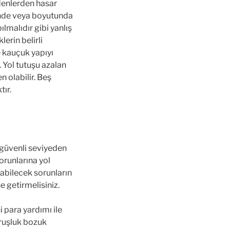
edenlerden hasar
inde veya boyutunda
ılmalıdır gibi yanlış
erin belirli
 kauçuk yapıyı
. Yol tutuşu azalan
n olabilir. Beş
tır.
n güvenli seviyeden
orunlarına yol
uşabilecek sorunların
e getirmelisiniz.
i para yardımı ile
kuruşluk bozuk