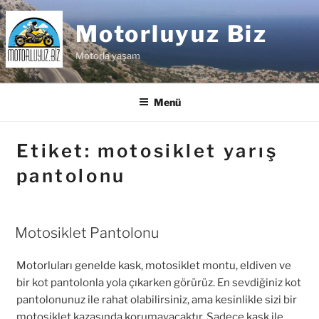
İçeriğe
geç
Motorluyuz Biz
Motorla yaşam
Menü
Etiket:
motosiklet yarış
pantolonu
Motosiklet Pantolonu
Motorluları genelde kask, motosiklet montu, eldiven ve
bir kot pantolonla yola çıkarken görürüz. En sevdiğiniz kot
pantolonunuz ile rahat olabilirsiniz, ama kesinlikle sizi bir
motosiklet kazasında korumayacaktır. Sadece kask ile