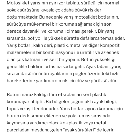
Motosiklet yarışının aşırı zor tabiatı, sürücü için normal
sokak sürüşüne kıyasla çok daha büyük riskler
doğurmaktadır. Bu nedenle yarış motosiklet botlarının,
sürücüye mükemmel bir koruma sağlamak için son
derece dayanıklı ve korumalı olması gerekir. Bir yarış
sırasında, bot yol ile yüksek süratte defalarca temas eder.
Yarış botları, kalın deri, plastik, metal ve diğer kompozit
malzemelerin bir kombinasyonu ile üretilir ve az esnek
olan çok katmanlı ve sert bir yapıdır. Botun yüksekliği
genellikle baldırın ortasına kadar gelir. Ayak tabanı, yarış
sırasında sürücünün ayaklarının pegler üzerindeki hızlı
hareketlerine yardımcı olmak için düz ve pürüzsüzdür.
Botun maruz kaldığı tüm etki alanları sert plastik
korumaya sahiptir. Bu bölgeler çoğunlukla ayak bileği,
topuk ve aşil tendonudur. Yarış botları ayrıca koruma için
botun dış kısmına eklenen ve yola temas sırasında
kaymasına yardımcı olacak ek plastik veya metal
parçaladan meydana gelen “ayak sürgüleri” de içerir.