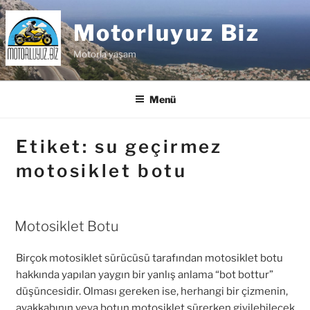
İçeriğe
geç
Motorluyuz Biz
Motorla yaşam
Menü
Etiket:
su geçirmez
motosiklet botu
Motosiklet Botu
Birçok motosiklet sürücüsü tarafından motosiklet botu
hakkında yapılan yaygın bir yanlış anlama “bot bottur”
düşüncesidir. Olması gereken ise, herhangi bir çizmenin,
ayakkabının veya botun motosiklet sürerken giyilebilecek