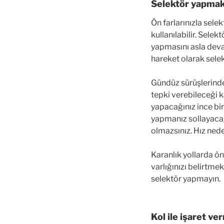
Selektör yapma
Ön farlarınızla sel
kullanılabilir. Sele
yapmasını asla devam
hareket olarak selek
Gündüz sürüşlerinde
tepki verebileceği 
yapacağınız ince bir
yapmanız sollayacağ
olmazsınız. Hız ned
Karanlık yollarda ön 
varlığınızı belirtmek
selektör yapmayın.
Kol ile işaret v