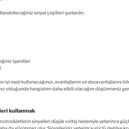
lanabileceğiniz sinyal çeşitleri şunlardır;
ğiniz işaretler
i
 en iyi nasıl kullanacağınızı, avantajlarını ve dezavantajlarını bi
z olduğunda hangisinin daha etkili olacağını düşünmeniz ger
lleri kullanmak
otosikletlerin sinyalleri düşük voltaj nedeniyle yeterince güçl
daha da görünmez olur. Sinyalleriniz yeterince güçlü değilse ko