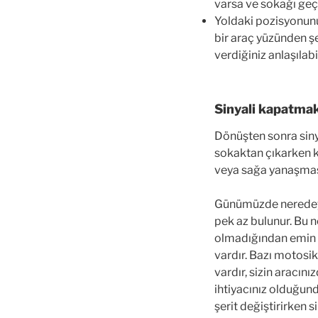
varsa ve sokağı geç
Yoldaki pozisyonunu
bir araç yüzünden ş
verdiğiniz anlaşılabi
Sinyali kapatma
Dönüşten sonra sinya
sokaktan çıkarken k
veya sağa yanaşması
Günümüzde neredeys
pek az bulunur. Bu n
olmadığından emin 
vardır. Bazı motosik
vardır, sizin aracını
ihtiyacınız olduğund
şerit değiştirirken 