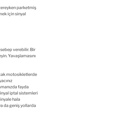
 üzereyken parketmiş
ek için sinyal
ebep verebilir. Bir
eyin. Yavaşlamasını
cak motosikletlerde
yacınız
smanızda fayda
nyal iptal sistemleri
sinyale hala
ya da geniş yollarda