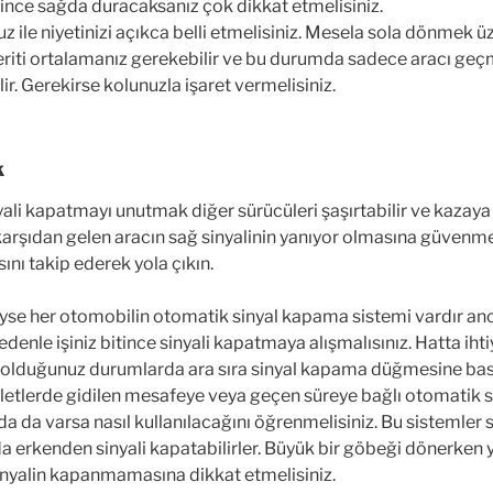
ince sağda duracaksanız çok dikkat etmelisiniz.
z ile niyetinizi açıkca belli etmelisiniz. Mesela sola dönmek
eriti ortalamanız gerekebilir ve bu durumda sadece aracı geçm
lir. Gerekirse kolunuzla işaret vermelisiniz.
k
li kapatmayı unutmak diğer sürücüleri şaşırtabilir ve kazaya s
arşıdan gelen aracın sağ sinyalinin yanıyor olmasına güvenm
nı takip ederek yola çıkın.
e her otomobilin otomatik sinyal kapama sistemi vardır an
edenle işiniz bitince sinyali kapatmaya alışmalısınız. Hatta ihti
olduğunuz durumlarda ara sıra sinyal kapama düğmesine ba
letlerde gidilen mesafeye veya geçen süreye bağlı otomatik si
zda da varsa nasıl kullanılacağını öğrenmelisiniz. Bu sistemler 
a erkenden sinyali kapatabilirler. Büyük bir göbeği dönerken 
sinyalin kapanmamasına dikkat etmelisiniz.