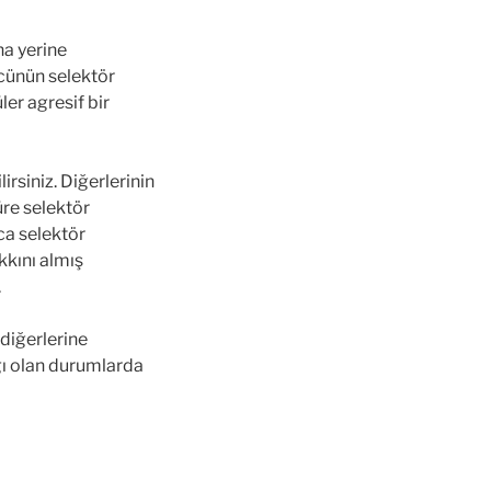
na yerine
rücünün selektör
er agresif bir
siniz. Diğerlerinin
üre selektör
aca selektör
kkını almış
.
 diğerlerine
ığı olan durumlarda