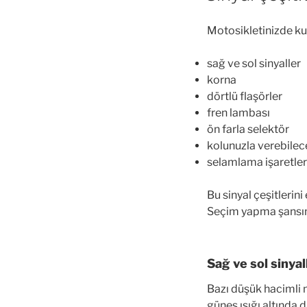
Motosikletinizde kul
sağ ve sol sinyaller
korna
dörtlü flaşörler
fren lambası
ön farla selektör
kolunuzla verebilece
selamlama işaretler
Bu sinyal çeşitlerini
Seçim yapma şansını
Sağ ve sol sinya
Bazı düşük hacimli m
güneş ışığı altında 