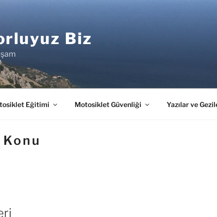
rluyuz Biz
aşam
osiklet Eğitimi
Motosiklet Güvenliği
Yazılar ve Gezil
:
Konu
eri