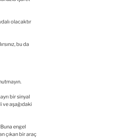
dalı olacaktır
rsınız, bu da
unutmayın.
yrı bir sinyal
li ve aşağıdaki
. Buna engel
an çıkan bir araç