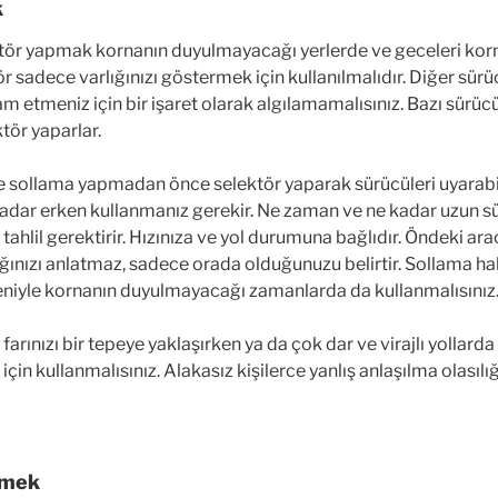
k
ektör yapmak kornanın duyulmayacağı yerlerde ve geceleri kor
ktör sadece varlığınızı göstermek için kullanılmalıdır. Diğer sü
 etmeniz için bir işaret olarak algılamamalısınız. Bazı sürücül
tör yaparlar.
 sollama yapmadan önce selektör yaparak sürücüleri uyarabilir
kadar erken kullanmanız gerekir. Ne zaman ve ne kadar uzun s
 tahlil gerektirir. Hızınıza ve yol durumuna bağlıdır. Öndeki ar
ınızı anlatmaz, sadece orada olduğunuzu belirtir. Sollama ha
eniyle kornanın duyulmayacağı zamanlarda da kullanmalısınız
farınızı bir tepeye yaklaşırken ya da çok dar ve virajlı yollarda
 için kullanmalısınız. Alakasız kişilerce yanlış anlaşılma olasıl
ermek