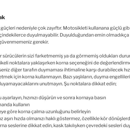
ak
güçleri nedeniyle çok zayıftır. Motosikleti kullanana güçlü gi
içindekilerce duyulmayabilir. Duyulduğundan emin olmadıkça 
 güvenmemeniz gerekir.
er sürücülerin sizi farketmemiş ya da görmemiş oldukları dur
likeli noktalara yaklaşırken korna seçeneğini de değerlendirme
eniz diğer tarafın duymaması ihtimaline karşı durabilecek hıza
 etmek için korna kullanmayın. Bazı yaşlıların, duyma engellileri
duyamayacaklarını unutmayın. Şu noktalara dikkat edin;
ayarlayın, hızınızı düşürün ve sonra kornaya basın
manda kullanın
ye göre korna çalma uzunluğunu belirleyin
 aşırı hızda olmanızı haklı göstermez, özellikle kör dönüşler
rna seslerine dikkat edin, kask takılıyken çevredeki sesleri duy