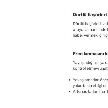
Dörtlü flaşörler
Dörtlü flaşörleri s
otoyollar haricinde
haber vermek için ço
Fren lambasını 
Yavaşladığınızı ya 
kontrol etmeyi unut
Yavaşlamadan önce f
yakın takip ettiği d
Arka sis farları fren