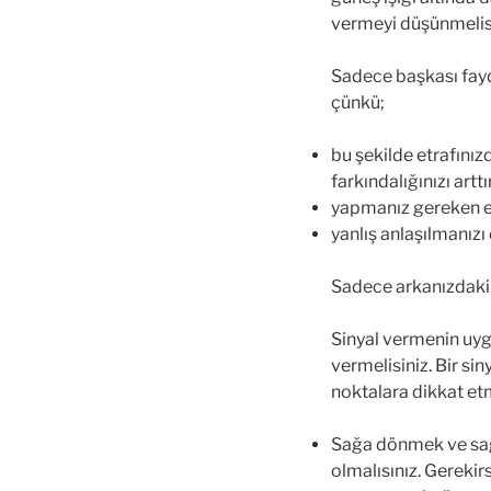
vermeyi düşünmelisi
Sadece başkası fayd
çünkü;
bu şekilde etrafınız
farkındalığınızı artt
yapmanız gereken el
yanlış anlaşılmanızı 
Sadece arkanızdaki 
Sinyal vermenin uyg
vermelisiniz. Bir si
noktalara dikkat etm
Sağa dönmek ve sağa 
olmalısınız. Gerekir