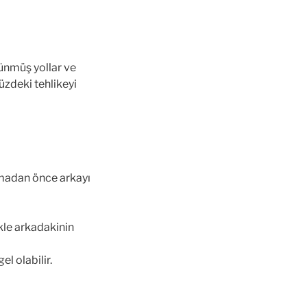
lünmüş yollar ve
üzdeki tehlikeyi
pmadan önce arkayı
kle arkadakinin
el olabilir.