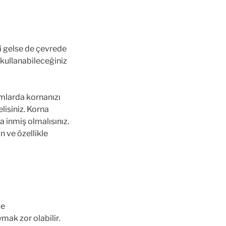
bi gelse de çevrede
kullanabileceğiniz
umlarda kornanızı
lisiniz. Korna
 inmiş olmalısınız.
n ve özellikle
de
mak zor olabilir.