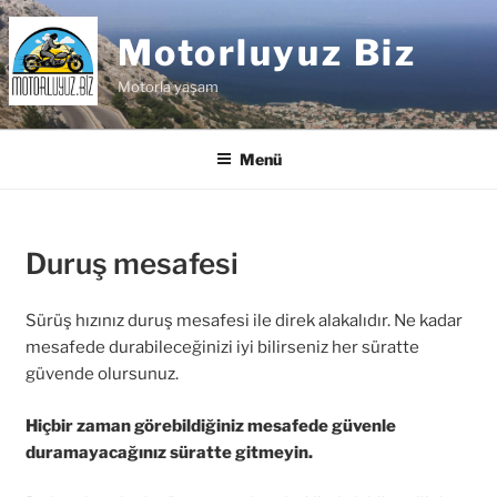
İçeriğe
geç
Motorluyuz Biz
Motorla yaşam
Menü
Duruş mesafesi
Sürüş hızınız duruş mesafesi ile direk alakalıdır. Ne kadar
mesafede durabileceğinizi iyi bilirseniz her süratte
güvende olursunuz.
Hiçbir zaman görebildiğiniz mesafede güvenle
duramayacağınız süratte gitmeyin.