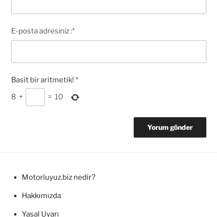
E-posta adresiniz :
*
Basit bir aritmetik!
*
8
+
=
10
Motorluyuz.biz nedir?
Hakkımızda
Yasal Uyarı